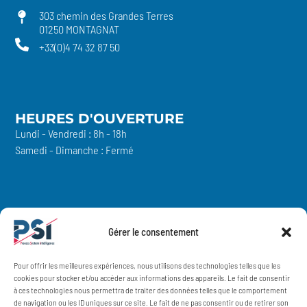
marked-
303 chemin des Grandes Terres
alt
01250 MONTAGNAT
+33(0)4 74 32 87 50
HEURES D'OUVERTURE
Lundi - Vendredi : 8h - 18h
Samedi - Dimanche : Fermé
PS INTELLIGENCE
Gérer le consentement
PS Industrie
PS Ingénierie
PS Innovation
Pour offrir les meilleures expériences, nous utilisons des technologies telles que les
PS Services
cookies pour stocker et/ou accéder aux informations des appareils. Le fait de consentir
à ces technologies nous permettra de traiter des données telles que le comportement
de navigation ou les ID uniques sur ce site. Le fait de ne pas consentir ou de retirer son