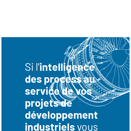
Si l'
intelligence
des process au
service de vos
projets de
développement
industriels
vous